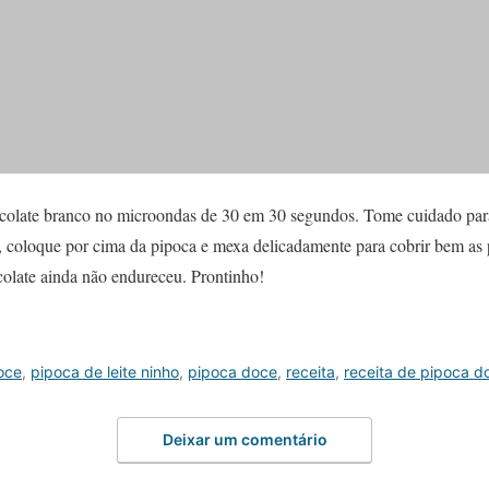
ocolate branco no microondas de 30 em 30 segundos. Tome cuidado par
, coloque por cima da pipoca e mexa delicadamente para cobrir bem as 
olate ainda não endureceu. Prontinho!
oce
,
pipoca de leite ninho
,
pipoca doce
,
receita
,
receita de pipoca d
Deixar um comentário